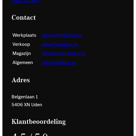
0413 251 951
Contact
Werkplaats
service@vdakker.nl
Verkoop
sales@vdakker.nl
Magazijn
magazijn@vdakker.nl
Algemeen
info@vdakker.nl
Adres
Belgenlaan 1
5406 XN Uden
Klantbeoordeling