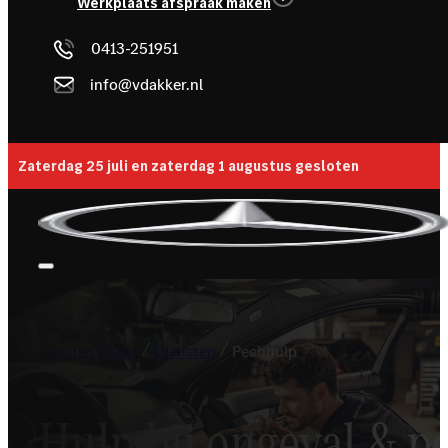
Werkplaats afspraak maken
0413-251951
info@vdakker.nl
Zaterdag 25 juli en zaterdag 1 augustus gesloten
Van den Akker
Diensten
Pechhulp
Hulp bij ongeval & p