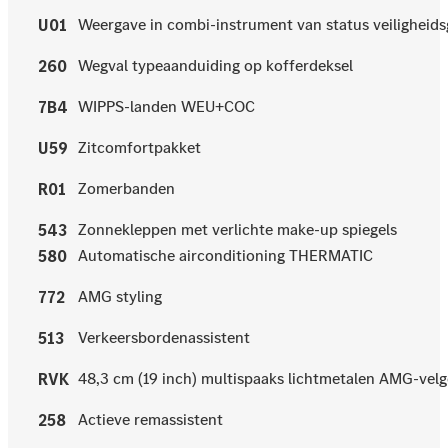
Weergave in combi-instrument van status veiligheids
U01
Wegval typeaanduiding op kofferdeksel
260
WIPPS-landen WEU+COC
7B4
Zitcomfortpakket
U59
Zomerbanden
R01
Zonnekleppen met verlichte make-up spiegels
543
Automatische airconditioning THERMATIC
580
AMG styling
772
Verkeersbordenassistent
513
48,3 cm (19 inch) multispaaks lichtmetalen AMG-vel
RVK
Actieve remassistent
258