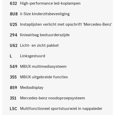
High-performance led-koplampen
632
ii-Size kinderzitsbevestiging
8U8
Instaplijsten verlicht met opschrift 'Mercedes-Benz'
U25
Knieairbag bestuurderszijde
294
Licht- en zicht pakket
U62
Linksgestuurd
L
MBUX multimediasysteem
549
MBUX uitgebreide functies
355
Mediadisplay
859
Mercedes-benz noodoproepsysteem
351
Multifunctioneel sportstuurwiel in nappaleder
L5C