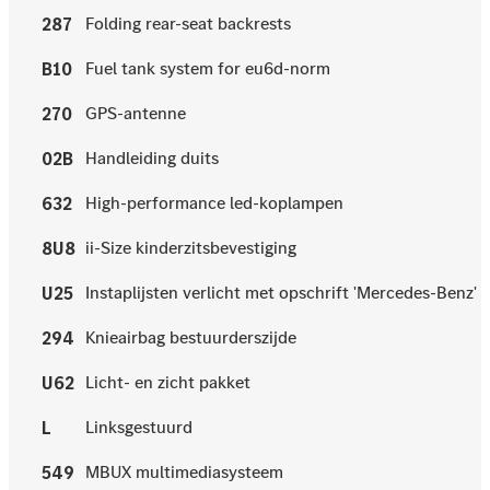
Folding rear-seat backrests
287
Fuel tank system for eu6d-norm
B10
GPS-antenne
270
Handleiding duits
02B
High-performance led-koplampen
632
ii-Size kinderzitsbevestiging
8U8
Instaplijsten verlicht met opschrift 'Mercedes-Benz'
U25
Knieairbag bestuurderszijde
294
Licht- en zicht pakket
U62
Linksgestuurd
L
MBUX multimediasysteem
549