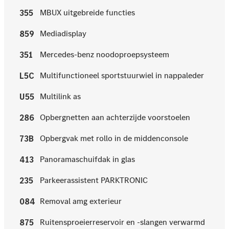
MBUX uitgebreide functies
355
Mediadisplay
859
Mercedes-benz noodoproepsysteem
351
Multifunctioneel sportstuurwiel in nappaleder
L5C
Multilink as
U55
Opbergnetten aan achterzijde voorstoelen
286
Opbergvak met rollo in de middenconsole
73B
Panoramaschuifdak in glas
413
Parkeerassistent PARKTRONIC
235
Removal amg exterieur
084
Ruitensproeierreservoir en -slangen verwarmd
875