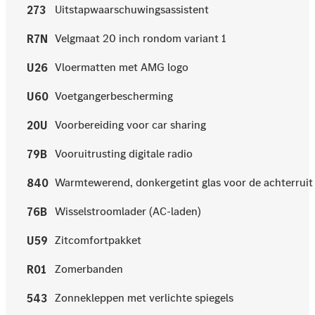
Uitstapwaarschuwingsassistent
273
Velgmaat 20 inch rondom variant 1
R7N
Vloermatten met AMG logo
U26
Voetgangerbescherming
U60
Voorbereiding voor car sharing
20U
Vooruitrusting digitale radio
79B
Warmtewerend, donkergetint glas voor de achterruit 
840
Wisselstroomlader (AC-laden)
76B
Zitcomfortpakket
U59
Zomerbanden
R01
Zonnekleppen met verlichte spiegels
543