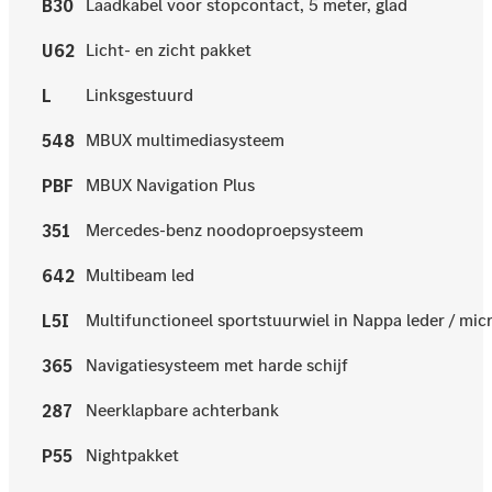
Laadkabel voor stopcontact, 5 meter, glad
B30
Licht- en zicht pakket
U62
Linksgestuurd
L
MBUX multimediasysteem
548
MBUX Navigation Plus
PBF
Mercedes-benz noodoproepsysteem
351
Multibeam led
642
Multifunctioneel sportstuurwiel in Nappa leder / mi
L5I
Navigatiesysteem met harde schijf
365
Neerklapbare achterbank
287
Nightpakket
P55