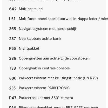
Multibeam led
642
Multifunctioneel sportstuurwiel in Nappa leder / mi
L5I
Navigatiesysteem met harde schijf
365
Neerklapbare achterbank
287
Nightpakket
P55
Opbergnetten aan achterzijde voorstoelen
286
Opbergvak in centrale console
73B
Parkeerassistent met kruisingsfunctie (UN R79)
8B6
Parkeerassistent PARKTRONIC
235
Parkeerpakket met 360°-camera
P47
Rijassistentiepakket zonder PRE-SAFE-systeem
PAY