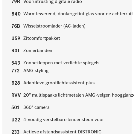
Vooruitrusting digitale radio
79B
Warmtewerend, donkergetint glas voor de achterruit 
840
Wisselstroomlader (AC-laden)
76B
Zitcomfortpakket
U59
Zomerbanden
R01
Zonnekleppen met verlichte spiegels
543
AMG styling
772
Adaptieve grootlichtassistent plus
628
20” multispaaks lichtmetalen AMG-velgen hoogglanz
RVV
360° camera
501
4-voudig verstelbare lendensteun voor
U22
Actieve afstandsassistent DISTRONIC
233