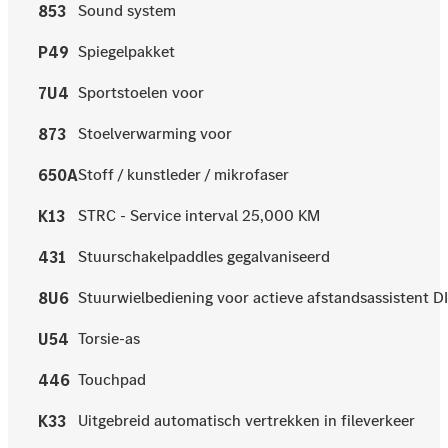
Sound system
853
Spiegelpakket
P49
Sportstoelen voor
7U4
Stoelverwarming voor
873
Stoff / kunstleder / mikrofaser
650A
STRC - Service interval 25,000 KM
K13
Stuurschakelpaddles gegalvaniseerd
431
Stuurwielbediening voor actieve afstandsassistent 
8U6
Torsie-as
U54
Touchpad
446
Uitgebreid automatisch vertrekken in fileverkeer
K33