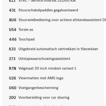
STRC - Service interval 25,000 KM
K13
Stuurschakelpaddles gegalvaniseerd
431
Stuurwielbediening voor actieve afstandsassistent 
8U6
Torsie-as
U54
Touchpad
446
Uitgebreid automatisch vertrekken in fileverkeer
K33
Uitstapwaarschuwingsassistent
273
Velgmaat 20 inch rondom variant 1
R7N
Vloermatten met AMG logo
U26
Voetgangerbescherming
U60
Voorbereiding voor car sharing
20U