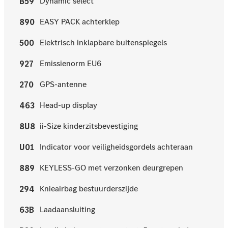
Dynamic select
B59
EASY PACK achterklep
890
Elektrisch inklapbare buitenspiegels
500
Emissienorm EU6
927
GPS-antenne
270
Head-up display
463
ii-Size kinderzitsbevestiging
8U8
Indicator voor veiligheidsgordels achteraan
U01
KEYLESS-GO met verzonken deurgrepen
889
Knieairbag bestuurderszijde
294
Laadaansluiting
63B