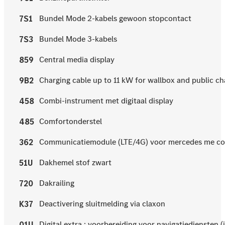
Bundel Mode 2-kabels gewoon stopcontact
7S1
Bundel Mode 3-kabels
7S3
Central media display
859
Charging cable up to 11 kW for wallbox and public cha
9B2
Combi-instrument met digitaal display
458
Comfortonderstel
485
Communicatiemodule (LTE/4G) voor mercedes me c
362
Dakhemel stof zwart
51U
Dakrailing
720
Deactivering sluitmelding via claxon
K37
Digital extra : voorbereiding voor navigatiediensten 
01U