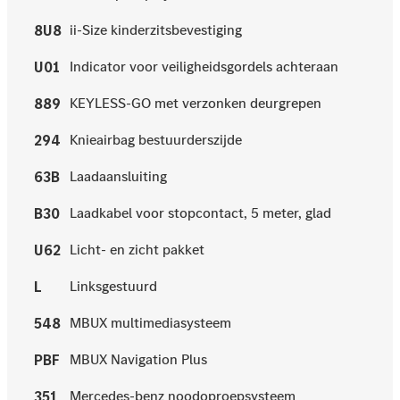
ii-Size kinderzitsbevestiging
8U8
Indicator voor veiligheidsgordels achteraan
U01
KEYLESS-GO met verzonken deurgrepen
889
Knieairbag bestuurderszijde
294
Laadaansluiting
63B
Laadkabel voor stopcontact, 5 meter, glad
B30
Licht- en zicht pakket
U62
Linksgestuurd
L
MBUX multimediasysteem
548
MBUX Navigation Plus
PBF
Mercedes-benz noodoproepsysteem
351