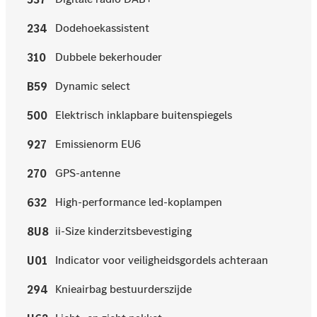
Dodehoekassistent
234
Dubbele bekerhouder
310
Dynamic select
B59
Elektrisch inklapbare buitenspiegels
500
Emissienorm EU6
927
GPS-antenne
270
High-performance led-koplampen
632
ii-Size kinderzitsbevestiging
8U8
Indicator voor veiligheidsgordels achteraan
U01
Knieairbag bestuurderszijde
294