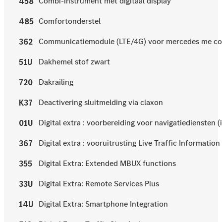
Combi-instrument met digitaal display
458
Comfortonderstel
485
Communicatiemodule (LTE/4G) voor mercedes me c
362
Dakhemel stof zwart
51U
Dakrailing
720
Deactivering sluitmelding via claxon
K37
Digital extra : voorbereiding voor navigatiediensten 
01U
Digital extra : vooruitrusting Live Traffic Information
367
Digital Extra: Extended MBUX functions
355
Digital Extra: Remote Services Plus
33U
Digital Extra: Smartphone Integration
14U