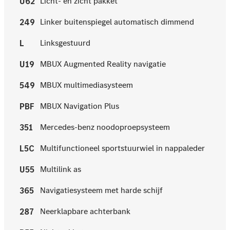
Licht- en zicht pakket
U62
Linker buitenspiegel automatisch dimmend
249
Linksgestuurd
L
MBUX Augmented Reality navigatie
U19
MBUX multimediasysteem
549
MBUX Navigation Plus
PBF
Mercedes-benz noodoproepsysteem
351
Multifunctioneel sportstuurwiel in nappaleder
L5C
Multilink as
U55
Navigatiesysteem met harde schijf
365
Neerklapbare achterbank
287