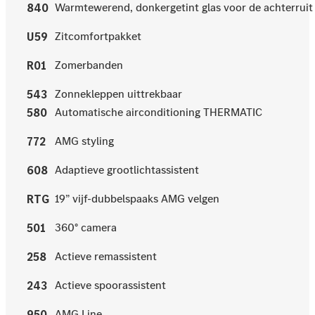
Warmtewerend, donkergetint glas voor de achterruit 
840
Zitcomfortpakket
U59
Zomerbanden
R01
Zonnekleppen uittrekbaar
543
Automatische airconditioning THERMATIC
580
AMG styling
772
Adaptieve grootlichtassistent
608
19” vijf-dubbelspaaks AMG velgen
RTG
360° camera
501
Actieve remassistent
258
Actieve spoorassistent
243
AMG Line
950