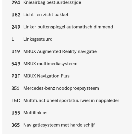
Knieairbag bestuurderszijde
294
Licht- en zicht pakket
U62
Linker buitenspiegel automatisch dimmend
249
Linksgestuurd
L
MBUX Augmented Reality navigatie
U19
MBUX multimediasysteem
549
MBUX Navigation Plus
PBF
Mercedes-benz noodoproepsysteem
351
Multifunctioneel sportstuurwiel in nappaleder
L5C
Multilink as
U55
Navigatiesysteem met harde schijf
365