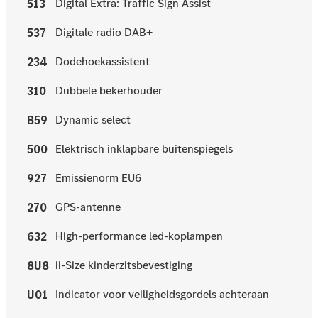
Digital Extra: Traffic Sign Assist
513
Digitale radio DAB+
537
Dodehoekassistent
234
Dubbele bekerhouder
310
Dynamic select
B59
Elektrisch inklapbare buitenspiegels
500
Emissienorm EU6
927
GPS-antenne
270
High-performance led-koplampen
632
ii-Size kinderzitsbevestiging
8U8
Indicator voor veiligheidsgordels achteraan
U01