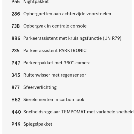
Nightpakket
P55
Opbergnetten aan achterzijde voorstoelen
286
Opbergvak in centrale console
73B
Parkeerassistent met kruisingsfunctie (UN R79)
8B6
Parkeerassistent PARKTRONIC
235
Parkeerpakket met 360°-camera
P47
Ruitenwisser met regensensor
345
Sfeerverlichting
877
Sierelementen in carbon look
H62
Snelheidsregelaar TEMPOMAT met variabele snelhe
440
Spiegelpakket
P49